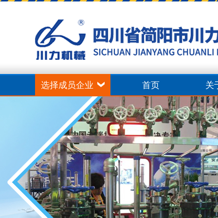
选择成员企业
首页
关