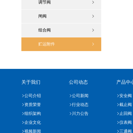
调节阀
闸阀
组合阀
贮运附件
关于我们
公司动态
产品中
公司介绍
公司新闻
安全阀
资质荣誉
行业动态
截止阀
组织架构
川力公告
止回阀
企业文化
仪表阀
视频新闻
三通阀