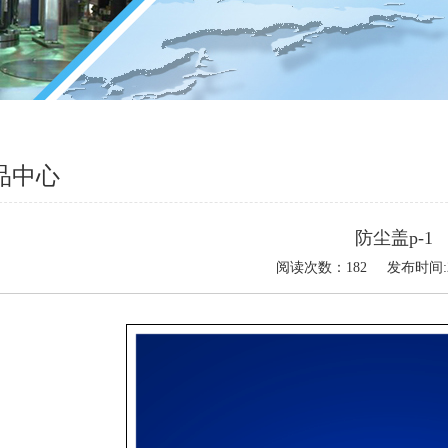
品中心
防尘盖p-1
阅读次数：
182
发布时间: