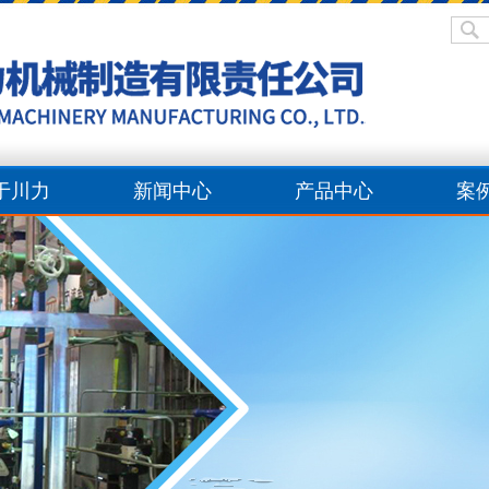
于川力
新闻中心
产品中心
案