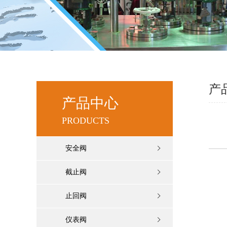
产
产品中心
PRODUCTS
安全阀
截止阀
止回阀
仪表阀